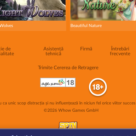
 Wolves
Beautiful Nature
ie de
Asistență
Firmă
Întrebări
alitate
tehnică
frecvente
Trimite Cererea de Retragere
 ca unic scop distracția și nu influențează în niciun fel orice viitor succes 
©2026 Whow Games GmbH