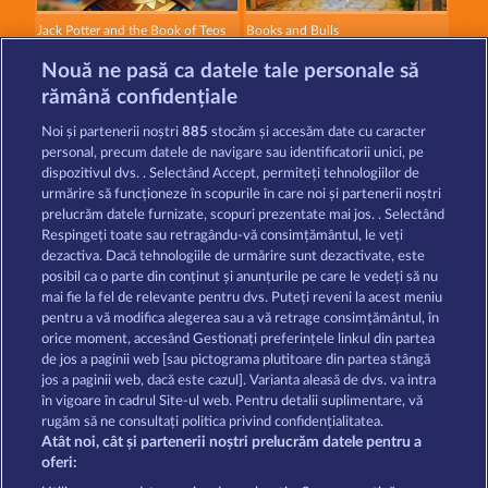
Jack Potter and the Book of Teos
Books and Bulls
Nouă ne pasă ca datele tale personale să
rămână confidențiale
Noi și partenerii noștri
885
stocăm și accesăm date cu caracter
personal, precum datele de navigare sau identificatorii unici, pe
dispozitivul dvs. . Selectând Accept, permiteți tehnologiilor de
Atlas of Legends
Magic Book 6
urmărire să funcționeze în scopurile în care noi și partenerii noștri
prelucrăm datele furnizate, scopuri prezentate mai jos. . Selectând
Respingeți toate sau retragându-vă consimțământul, le veți
dezactiva. Dacă tehnologiile de urmărire sunt dezactivate, este
Termeni și condiții
posibil ca o parte din conținut și anunțurile pe care le vedeți să nu
mai fie la fel de relevante pentru dvs. Puteți reveni la acest meniu
Declarație de confidențialitate
pentru a vă modifica alegerea sau a vă retrage consimțământul, în
orice moment, accesând Gestionați preferințele linkul din partea
de jos a paginii web [sau pictograma plutitoare din partea stângă
Asistență tehnică
Firmă
jos a paginii web, dacă este cazul]. Varianta aleasă de dvs. va intra
în vigoare în cadrul Site-ul web. Pentru detalii suplimentare, vă
Întrebări frecvente
Program de afiliere
rugăm să ne consultați politica privind confidențialitatea.
Atât noi, cât și partenerii noștri prelucrăm datele pentru a
Facebook
oferi: