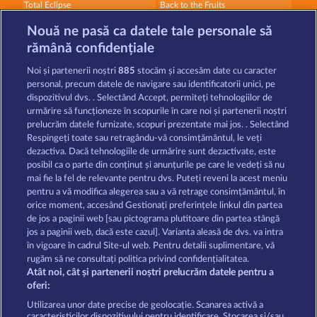
Total Eclipse
Back to the Fruits
Nouă ne pasă ca datele tale personale să
rămână confidențiale
Noi și partenerii noștri
885
stocăm și accesăm date cu caracter
personal, precum datele de navigare sau identificatorii unici, pe
dispozitivul dvs. . Selectând Accept, permiteți tehnologiilor de
3 Golden Cherries
Tower of Power
urmărire să funcționeze în scopurile în care noi și partenerii noștri
prelucrăm datele furnizate, scopuri prezentate mai jos. . Selectând
Respingeți toate sau retragându-vă consimțământul, le veți
dezactiva. Dacă tehnologiile de urmărire sunt dezactivate, este
Termeni și condiții
posibil ca o parte din conținut și anunțurile pe care le vedeți să nu
mai fie la fel de relevante pentru dvs. Puteți reveni la acest meniu
Declarație de confidențialitate
pentru a vă modifica alegerea sau a vă retrage consimțământul, în
orice moment, accesând Gestionați preferințele linkul din partea
de jos a paginii web [sau pictograma plutitoare din partea stângă
Asistență tehnică
Firmă
jos a paginii web, dacă este cazul]. Varianta aleasă de dvs. va intra
în vigoare în cadrul Site-ul web. Pentru detalii suplimentare, vă
Întrebări frecvente
Program de afiliere
rugăm să ne consultați politica privind confidențialitatea.
Atât noi, cât și partenerii noștri prelucrăm datele pentru a
Facebook
oferi:
Utilizarea unor date precise de geolocație. Scanarea activă a
caracteristicilor dispozitivului pentru identificare. Stocarea și/sau