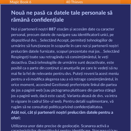
Magic Book 6
40 Thieves
Nouă ne pasă ca datele tale personale să
rămână confidențiale
Noi și partenerii noștri
887
stocăm și accesăm date cu caracter
personal, precum datele de navigare sau identificatorii unici, pe
dispozitivul dvs. . Selectând Accept, permiteți tehnologiilor de
Magic Book
Horsemen
urmărire să funcționeze în scopurile în care noi și partenerii noștri
prelucrăm datele furnizate, scopuri prezentate mai jos. . Selectând
Respingeți toate sau retragându-vă consimțământul, le veți
dezactiva. Dacă tehnologiile de urmărire sunt dezactivate, este
Termeni și condiții
posibil ca o parte din conținut și anunțurile pe care le vedeți să nu
mai fie la fel de relevante pentru dvs. Puteți reveni la acest meniu
Declarație de confidențialitate
pentru a vă modifica alegerea sau a vă retrage consimțământul, în
orice moment, accesând Gestionați preferințele linkul din partea
de jos a paginii web [sau pictograma plutitoare din partea stângă
Asistență tehnică
Firmă
jos a paginii web, dacă este cazul]. Varianta aleasă de dvs. va intra
în vigoare în cadrul Site-ul web. Pentru detalii suplimentare, vă
Întrebări frecvente
Program de afiliere
rugăm să ne consultați politica privind confidențialitatea.
Atât noi, cât și partenerii noștri prelucrăm datele pentru a
Facebook
oferi:
Utilizarea unor date precise de geolocație. Scanarea activă a
caracteristicilor dispozitivului pentru identificare. Stocarea și/sau