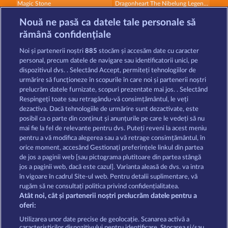
Magic Stone
Dragonheart The Nibelung Legends
Nouă ne pasă ca datele tale personale să
rămână confidențiale
Noi și partenerii noștri
885
stocăm și accesăm date cu caracter
personal, precum datele de navigare sau identificatorii unici, pe
dispozitivul dvs. . Selectând Accept, permiteți tehnologiilor de
Gates Of Ishtar
Valkyries - The Nibelung Legends
urmărire să funcționeze în scopurile în care noi și partenerii noștri
prelucrăm datele furnizate, scopuri prezentate mai jos. . Selectând
Respingeți toate sau retragându-vă consimțământul, le veți
dezactiva. Dacă tehnologiile de urmărire sunt dezactivate, este
Termeni și condiții
posibil ca o parte din conținut și anunțurile pe care le vedeți să nu
mai fie la fel de relevante pentru dvs. Puteți reveni la acest meniu
Declarație de confidențialitate
pentru a vă modifica alegerea sau a vă retrage consimțământul, în
orice moment, accesând Gestionați preferințele linkul din partea
de jos a paginii web [sau pictograma plutitoare din partea stângă
Asistență tehnică
Firmă
jos a paginii web, dacă este cazul]. Varianta aleasă de dvs. va intra
în vigoare în cadrul Site-ul web. Pentru detalii suplimentare, vă
Întrebări frecvente
Program de afiliere
rugăm să ne consultați politica privind confidențialitatea.
Atât noi, cât și partenerii noștri prelucrăm datele pentru a
Facebook
oferi:
Utilizarea unor date precise de geolocație. Scanarea activă a
caracteristicilor dispozitivului pentru identificare. Stocarea și/sau