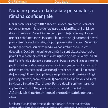
Old Fisherman
Dead Legion
Nouă ne pasă ca datele tale personale să
rămână confidențiale
Noi și partenerii noștri
887
stocăm și accesăm date cu caracter
personal, precum datele de navigare sau identificatorii unici, pe
dispozitivul dvs. . Selectând Accept, permiteți tehnologiilor de
Mallorca Wilds
Super Piggy Coins
urmărire să funcționeze în scopurile în care noi și partenerii noștri
prelucrăm datele furnizate, scopuri prezentate mai jos. . Selectând
Respingeți toate sau retragându-vă consimțământul, le veți
dezactiva. Dacă tehnologiile de urmărire sunt dezactivate, este
Termeni și condiții
posibil ca o parte din conținut și anunțurile pe care le vedeți să nu
mai fie la fel de relevante pentru dvs. Puteți reveni la acest meniu
Declarație de confidențialitate
pentru a vă modifica alegerea sau a vă retrage consimțământul, în
orice moment, accesând Gestionați preferințele linkul din partea
de jos a paginii web [sau pictograma plutitoare din partea stângă
Asistență tehnică
Firmă
jos a paginii web, dacă este cazul]. Varianta aleasă de dvs. va intra
în vigoare în cadrul Site-ul web. Pentru detalii suplimentare, vă
Întrebări frecvente
Program de afiliere
rugăm să ne consultați politica privind confidențialitatea.
Atât noi, cât și partenerii noștri prelucrăm datele pentru a
Facebook
oferi:
Utilizarea unor date precise de geolocație. Scanarea activă a
caracteristicilor dispozitivului pentru identificare. Stocarea și/sau