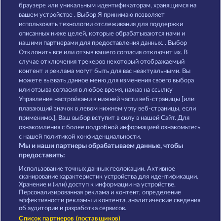
Gates Of Ishtar
Poseidon's Rising
браузере или уникальным идентификаторам, хранящимся на
вашем устройстве . Выбор Я принимаю позволяет
использовать технологии отслеживания для поддержки
описанных ниже целей, которые обрабатываются нами и
нашими партнерами для предоставления данных. . Выбор
Отклонить все или отзыв вашего согласия отключит их. В
случае отключения трекеров некоторый отображаемый
контент и реклама могут быть для вас неактуальными. Вы
Demi Gods V
The Guardian God: Heimdall's Horn
можете вызвать данное меню для изменения своего выбора
или отзыва согласия в любое время, нажав на ссылку
Управление настройками в нижней части веб-страницы [или
плавающий значок в левом нижнем углу веб-страницы, если
Правила
КОНФИДЕНЦИАЛЬНОСТЬ
применимо.]. Ваш выбор вступит в силу в нашей Сайт. Для
ознакомления с более подробной информацией ознакомьтесь
О компании
Компания
ЧаВо
с нашей политикой конфиденциальности.
Мы и наши партнеры обрабатываем данные, чтобы
Партнерская программа
Facebook
предоставить:
Использование точных данных геолокации. Активное
Отправить Запрос об Отказе
сканирование характеристик устройства для идентификации.
Хранение и (или) доступ к информации на устройстве.
Персонализированная реклама и контент, определение
эффективности рекламы и контента, аналитические сведения
об аудитории и разработка сервисов.
Список партнеров (поставщиков)