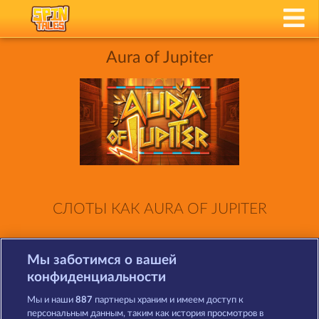
Aura of Jupiter
СЛОТЫ КАК AURA OF JUPITER
Мы заботимся о вашей
конфиденциальности
Мы и наши
887
партнеры храним и имеем доступ к
персональным данным, таким как история просмотров в