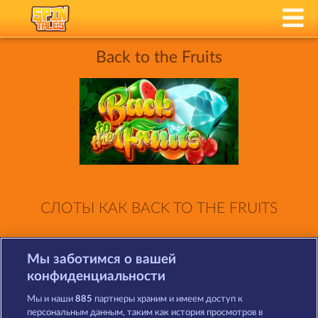
Back to the Fruits
СЛОТЫ КАК BACK TO THE FRUITS
Мы заботимся о вашей
конфиденциальности
Мы и наши
885
партнеры храним и имеем доступ к
персональным данным, таким как история просмотров в