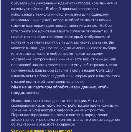
7 Supernova Fruits New Limits
3 Golden Cherries
браузере или уникальным идентификаторам, хранящимся на
вашем устройстве . Выбор Я принимаю позволяет
использовать технологии отслеживания для поддержки
описанных ниже целей, которые обрабатываются нами и
нашими партнерами для предоставления данных. . Выбор
Отклонить все или отзыв вашего согласия отключит их. В
случае отключения трекеров некоторый отображаемый
контент и реклама могут быть для вас неактуальными. Вы
Explodiac Maxi Play
Fruits First Diamond Treasures
можете вызвать данное меню для изменения своего выбора
или отзыва согласия в любое время, нажав на ссылку
Управление настройками в нижней части веб-страницы [или
плавающий значок в левом нижнем углу веб-страницы, если
Правила
КОНФИДЕНЦИАЛЬНОСТЬ
применимо.]. Ваш выбор вступит в силу в нашей Сайт. Для
ознакомления с более подробной информацией ознакомьтесь
О компании
Компания
ЧаВо
с нашей политикой конфиденциальности.
Мы и наши партнеры обрабатываем данные, чтобы
Партнерская программа
Facebook
предоставить:
Использование точных данных геолокации. Активное
Отправить Запрос об Отказе
сканирование характеристик устройства для идентификации.
Хранение и (или) доступ к информации на устройстве.
Персонализированная реклама и контент, определение
эффективности рекламы и контента, аналитические сведения
об аудитории и разработка сервисов.
Список партнеров (поставщиков)