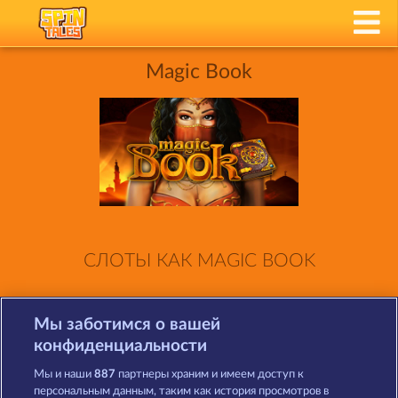
Magic Book
СЛОТЫ КАК MAGIC BOOK
Мы заботимся о вашей
конфиденциальности
Мы и наши
887
партнеры храним и имеем доступ к
персональным данным, таким как история просмотров в