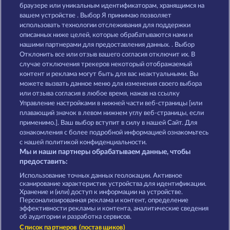
Books and Bulls
Book Of The Ages
браузере или уникальным идентификаторам, хранящимся на
вашем устройстве . Выбор Я принимаю позволяет
использовать технологии отслеживания для поддержки
описанных ниже целей, которые обрабатываются нами и
нашими партнерами для предоставления данных. . Выбор
Отклонить все или отзыв вашего согласия отключит их. В
случае отключения трекеров некоторый отображаемый
контент и реклама могут быть для вас неактуальными. Вы
Jack Potter & the Book of Dynasties 6
Book of Romeo and Julia
можете вызвать данное меню для изменения своего выбора
или отзыва согласия в любое время, нажав на ссылку
Управление настройками в нижней части веб-страницы [или
плавающий значок в левом нижнем углу веб-страницы, если
Правила
КОНФИДЕНЦИАЛЬНОСТЬ
применимо.]. Ваш выбор вступит в силу в нашей Сайт. Для
ознакомления с более подробной информацией ознакомьтесь
О компании
Компания
ЧаВо
с нашей политикой конфиденциальности.
Мы и наши партнеры обрабатываем данные, чтобы
Партнерская программа
Facebook
предоставить:
Использование точных данных геолокации. Активное
Отправить Запрос об Отказе
сканирование характеристик устройства для идентификации.
Хранение и (или) доступ к информации на устройстве.
Персонализированная реклама и контент, определение
эффективности рекламы и контента, аналитические сведения
об аудитории и разработка сервисов.
Список партнеров (поставщиков)