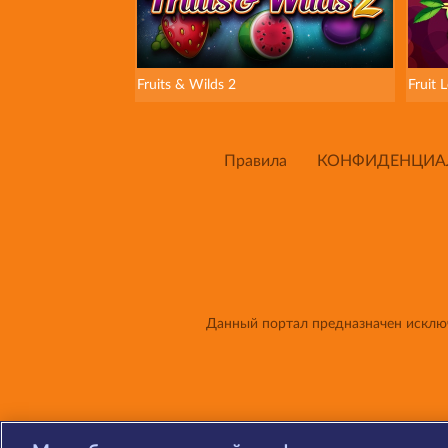
Fruits & Wilds 2
Fruit 
Правила
КОНФИДЕНЦИА
Данный портал предназначен исключ