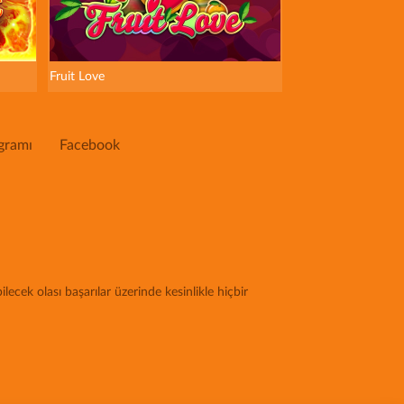
Fruit Love
gramı
Facebook
cek olası başarılar üzerinde kesinlikle hiçbir