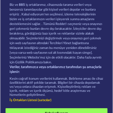
Black Beauty
Savanna Moon
Biz ve
885
iş ortaklarımız, cihazınızda tarama verileri veya
benzersiz tanımlayıcılar gibi kişisel verileri depolar ve bunlara
erişiriz . Kabul ediyorum'nın seçilmesi, izleme teknolojilerinin
bizim ve iş ortaklarımızın verileri işleyerek sunma amaçlarını
desteklemesini sağlar. . Tümünü Reddet'ı seçmeniz veya onayınızı
geri çekmeniz bunları devre dışı bırakacaktır. İzleyiciler devre dışı
bırakılırsa, gördüğünüz bazı içerik ve reklamlar sizinle alakalı
olmayabilir. Seçimlerinizi değiştirmek veya onayınızı geri çekmek
Atlantic Wilds
Duck Shooter
için web sayfasının altındaki Tercihleri Yönet bağlantısına
tıklayarak istediğiniz zaman bu menüye yeniden dönebilirsiniz
[veya varsa web sayfasının sol alt kısmındaki kayan simge].
Hüküm ve Koşullar
Gizlilik Beyanı
Künye
Seçimleriniz Website'mız için de etkili olacaktır. Daha fazla ayrıntı
için Gizlilik Politikamıza bakın.
Veriler, tarafımızca veya ortaklarımız tarafından şu amaçlarla
Şirket
SSS
Ortaklık programı
Facebook
işlenir:
İptal talebini gönder
Kesin coğrafi konum verilerini kullanmak. Belirleme amacı ile cihaz
özelliklerini aktif şekilde taramak. Bilgileri bir cihazda depolamak
ve/veya onlara cihazdan erişmek. Kişiselleştirilmiş reklam ve
içerik, reklam ve içerik ölçümü, hedef kitle araştırması ve
hizmetlerin geliştirilmesi.
İş Ortakları Listesi (satıcılar)
Sosyal casino oyunları sadece eğlence amaçlıdır ve
gerçek parayla oynanan kumar oyunlarında