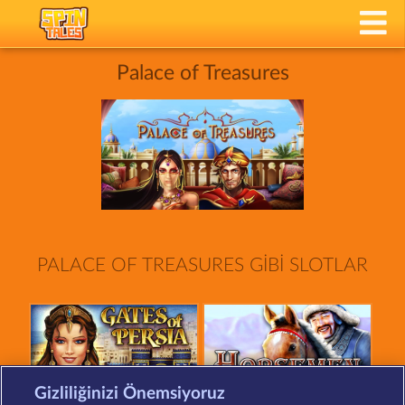
Palace of Treasures
PALACE OF TREASURES GIBI SLOTLAR
Gizliliğinizi Önemsiyoruz