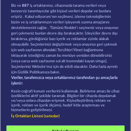
Gates of Persia
Horsemen
Biz ve
887
iş ortaklarımız, cihazınızda tarama verileri veya
benzersiz tanımlayıcılar gibi kişisel verileri depolar ve bunlara
erişiriz . Kabul ediyorum'nın seçilmesi, izleme teknolojilerinin
bizim ve iş ortaklarımızın verileri işleyerek sunma amaçlarını
desteklemesini sağlar. . Tümünü Reddet'ı seçmeniz veya onayınızı
geri çekmeniz bunları devre dışı bırakacaktır. İzleyiciler devre dışı
bırakılırsa, gördüğünüz bazı içerik ve reklamlar sizinle alakalı
olmayabilir. Seçimlerinizi değiştirmek veya onayınızı geri çekmek
Magic Book 6
40 Thieves
için web sayfasının altındaki Tercihleri Yönet bağlantısına
tıklayarak istediğiniz zaman bu menüye yeniden dönebilirsiniz
[veya varsa web sayfasının sol alt kısmındaki kayan simge].
Hüküm ve Koşullar
Gizlilik Beyanı
Künye
Seçimleriniz Website'mız için de etkili olacaktır. Daha fazla ayrıntı
için Gizlilik Politikamıza bakın.
Veriler, tarafımızca veya ortaklarımız tarafından şu amaçlarla
Şirket
SSS
Ortaklık programı
Facebook
işlenir:
İptal talebini gönder
Kesin coğrafi konum verilerini kullanmak. Belirleme amacı ile cihaz
özelliklerini aktif şekilde taramak. Bilgileri bir cihazda depolamak
ve/veya onlara cihazdan erişmek. Kişiselleştirilmiş reklam ve
içerik, reklam ve içerik ölçümü, hedef kitle araştırması ve
hizmetlerin geliştirilmesi.
İş Ortakları Listesi (satıcılar)
Sosyal casino oyunları sadece eğlence amaçlıdır ve
gerçek parayla oynanan kumar oyunlarında