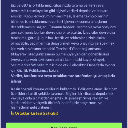
Ramses Book
Lucky Pharaoh Wild
Biz ve
887
iş ortaklarımız, cihazınızda tarama verileri veya
benzersiz tanımlayıcılar gibi kişisel verileri depolar ve bunlara
erişiriz . Kabul ediyorum'nın seçilmesi, izleme teknolojilerinin
bizim ve iş ortaklarımızın verileri işleyerek sunma amaçlarını
desteklemesini sağlar. . Tümünü Reddet'ı seçmeniz veya onayınızı
geri çekmeniz bunları devre dışı bırakacaktır. İzleyiciler devre dışı
bırakılırsa, gördüğünüz bazı içerik ve reklamlar sizinle alakalı
olmayabilir. Seçimlerinizi değiştirmek veya onayınızı geri çekmek
Cleopatra's Crown
Jack Potter and the Book of Teos
için web sayfasının altındaki Tercihleri Yönet bağlantısına
tıklayarak istediğiniz zaman bu menüye yeniden dönebilirsiniz
[veya varsa web sayfasının sol alt kısmındaki kayan simge].
Hüküm ve Koşullar
Gizlilik Beyanı
Künye
Seçimleriniz Website'mız için de etkili olacaktır. Daha fazla ayrıntı
için Gizlilik Politikamıza bakın.
Veriler, tarafımızca veya ortaklarımız tarafından şu amaçlarla
Şirket
SSS
Ortaklık programı
Facebook
işlenir:
İptal talebini gönder
Kesin coğrafi konum verilerini kullanmak. Belirleme amacı ile cihaz
özelliklerini aktif şekilde taramak. Bilgileri bir cihazda depolamak
ve/veya onlara cihazdan erişmek. Kişiselleştirilmiş reklam ve
içerik, reklam ve içerik ölçümü, hedef kitle araştırması ve
hizmetlerin geliştirilmesi.
İş Ortakları Listesi (satıcılar)
Sosyal casino oyunları sadece eğlence amaçlıdır ve
gerçek parayla oynanan kumar oyunlarında