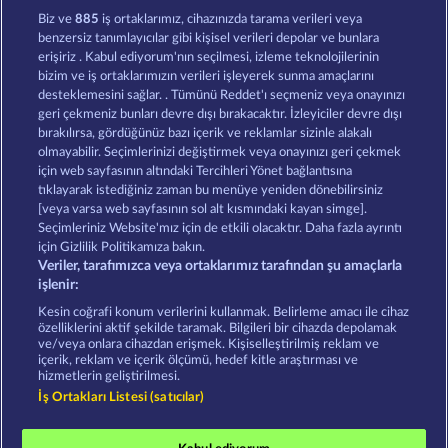
Lucky Pharaoh Wild
Cleopatra's Crown
Biz ve
885
iş ortaklarımız, cihazınızda tarama verileri veya
benzersiz tanımlayıcılar gibi kişisel verileri depolar ve bunlara
erişiriz . Kabul ediyorum'nın seçilmesi, izleme teknolojilerinin
bizim ve iş ortaklarımızın verileri işleyerek sunma amaçlarını
desteklemesini sağlar. . Tümünü Reddet'ı seçmeniz veya onayınızı
geri çekmeniz bunları devre dışı bırakacaktır. İzleyiciler devre dışı
bırakılırsa, gördüğünüz bazı içerik ve reklamlar sizinle alakalı
olmayabilir. Seçimlerinizi değiştirmek veya onayınızı geri çekmek
Pharaos Riches
Jack Potter and the Book of Teos
için web sayfasının altındaki Tercihleri Yönet bağlantısına
tıklayarak istediğiniz zaman bu menüye yeniden dönebilirsiniz
[veya varsa web sayfasının sol alt kısmındaki kayan simge].
Hüküm ve Koşullar
Gizlilik Beyanı
Künye
Seçimleriniz Website'mız için de etkili olacaktır. Daha fazla ayrıntı
için Gizlilik Politikamıza bakın.
Veriler, tarafımızca veya ortaklarımız tarafından şu amaçlarla
Şirket
SSS
Ortaklık programı
Facebook
işlenir:
İptal talebini gönder
Kesin coğrafi konum verilerini kullanmak. Belirleme amacı ile cihaz
özelliklerini aktif şekilde taramak. Bilgileri bir cihazda depolamak
ve/veya onlara cihazdan erişmek. Kişiselleştirilmiş reklam ve
içerik, reklam ve içerik ölçümü, hedef kitle araştırması ve
hizmetlerin geliştirilmesi.
İş Ortakları Listesi (satıcılar)
Sosyal casino oyunları sadece eğlence amaçlıdır ve
gerçek parayla oynanan kumar oyunlarında