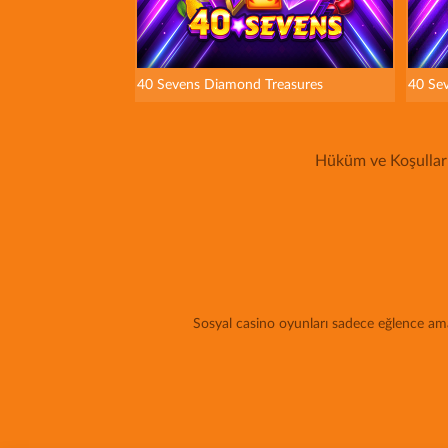
40 Sevens Diamond Treasures
40 Se
Hüküm ve Koşullar
Sosyal casino oyunları sadece eğlence amaç