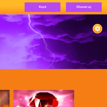
Kayıt
Oturum aç