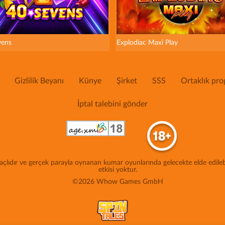
vens
Explodiac Maxi Play
Gizlilik Beyanı
Künye
Şirket
SSS
Ortaklık pro
İptal talebini gönder
lıdır ve gerçek parayla oynanan kumar oyunlarında gelecekte elde edilebile
etkisi yoktur.
©2026 Whow Games GmbH