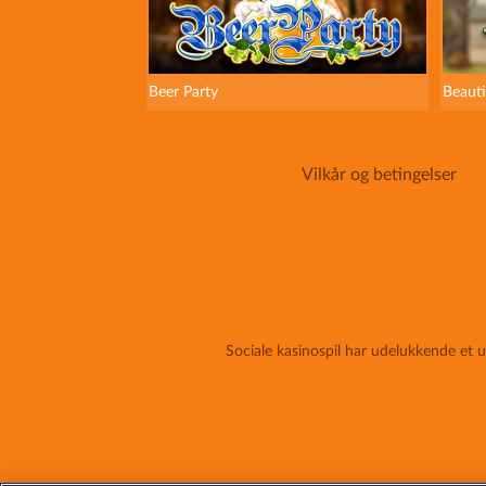
Beer Party
Beauti
Vilkår og betingelser
Sociale kasinospil har udelukkende et u