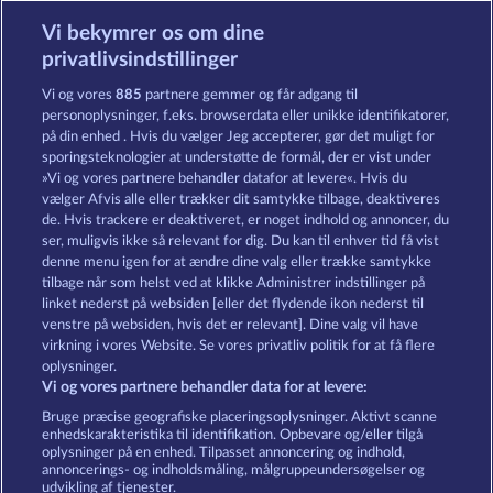
Vi bekymrer os om dine
Beautiful Nature
Duck Shooter
privatlivsindstillinger
Vi og vores
885
partnere gemmer og får adgang til
personoplysninger, f.eks. browserdata eller unikke identifikatorer,
på din enhed . Hvis du vælger Jeg accepterer, gør det muligt for
sporingsteknologier at understøtte de formål, der er vist under
»Vi og vores partnere behandler datafor at levere«. Hvis du
Cutie Cat
Savanna Moon
vælger Afvis alle eller trækker dit samtykke tilbage, deaktiveres
de. Hvis trackere er deaktiveret, er noget indhold og annoncer, du
ser, muligvis ikke så relevant for dig. Du kan til enhver tid få vist
denne menu igen for at ændre dine valg eller trække samtykke
Vilkår og betingelser
Datasikkerhed
tilbage når som helst ved at klikke Administrer indstillinger på
linket nederst på websiden [eller det flydende ikon nederst til
Kontakt
Virksomhed
FAQ
venstre på websiden, hvis det er relevant]. Dine valg vil have
virkning i vores Website. Se vores privatliv politik for at få flere
Tilsluttet program
Facebook
oplysninger.
Vi og vores partnere behandler data for at levere:
Indsend anmodning om tilbagetrækning
Bruge præcise geografiske placeringsoplysninger. Aktivt scanne
enhedskarakteristika til identifikation. Opbevare og/eller tilgå
oplysninger på en enhed. Tilpasset annoncering og indhold,
annoncerings- og indholdsmåling, målgruppeundersøgelser og
udvikling af tjenester.