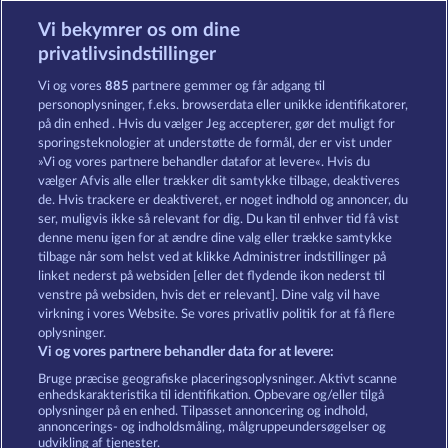
Vi bekymrer os om dine
Majestic King
Night Wolves
privatlivsindstillinger
Vi og vores
885
partnere gemmer og får adgang til
personoplysninger, f.eks. browserdata eller unikke identifikatorer,
på din enhed . Hvis du vælger Jeg accepterer, gør det muligt for
sporingsteknologier at understøtte de formål, der er vist under
»Vi og vores partnere behandler datafor at levere«. Hvis du
Black Beauty
Cutie Cat
vælger Afvis alle eller trækker dit samtykke tilbage, deaktiveres
de. Hvis trackere er deaktiveret, er noget indhold og annoncer, du
ser, muligvis ikke så relevant for dig. Du kan til enhver tid få vist
denne menu igen for at ændre dine valg eller trække samtykke
Vilkår og betingelser
Datasikkerhed
tilbage når som helst ved at klikke Administrer indstillinger på
linket nederst på websiden [eller det flydende ikon nederst til
Kontakt
Virksomhed
FAQ
venstre på websiden, hvis det er relevant]. Dine valg vil have
virkning i vores Website. Se vores privatliv politik for at få flere
Tilsluttet program
Facebook
oplysninger.
Vi og vores partnere behandler data for at levere:
Indsend anmodning om tilbagetrækning
Bruge præcise geografiske placeringsoplysninger. Aktivt scanne
enhedskarakteristika til identifikation. Opbevare og/eller tilgå
oplysninger på en enhed. Tilpasset annoncering og indhold,
annoncerings- og indholdsmåling, målgruppeundersøgelser og
udvikling af tjenester.