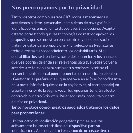
Nos preocupamos por tu privacidad
Demi Gods IV - The Golden Era
Aura of Jupiter
Tanto nosotros como nuestros
887
socios almacenamos y
accedemos a datos personales, como datos de navegación o
identificadores únicos, en tu dispositivo. Si seleccionas Acepto,
estarás permitiendo que las tecnologías de rastreo apoyen los
propósitos que se muestran en «nosotros y nuestros socios
tratamos datos para proporcionar». Si seleccionas Rechazarlas
todas o retiras tu consentimiento, los deshabilitarás. Si se
Gates Of Ishtar
The Guardian God: Heimdall's Horn
deshabilitan los rastreadores, parte del contenido y los anuncios
que ves podrían dejar de ser relevantes para ti. Puedes volver a
acceder a este menú para cambiar tus opciones o retirar el
Términos y condiciones
consentimiento en cualquier momento haciendo clic en el enlace
«Gestionar las preferencias» que aparece en el [o el ícono flotante
en la parte inferior izquierda de la página web, si corresponde] en
Declaración de privacidad
Aviso Legal
la parte inferior de la página web. Tus opciones tendrán efecto
dentro de nuestro Sitio web. Para saber más, consulta nuestra
Empresa
FAQ
Programa de afiliados
política de privacidad.
Tanto nosotros como nuestros asociados tratamos los datos
Facebook
para proporcionar:
Utilizar datos de localización geográfica precisa. analizar
Enviar solicitud de desistimiento
activamente las características del dispositivo para su
identificación.. Almacenar la información de un dispositivo o