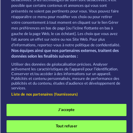
désactivées. Si les technologies de suivi sont désactivées, il est
possible que certains contenus et annonces qui vous sont
Quantum Clash
présentés ne soient pas pertinents pour vous. Vous pouvez faire
réapparaître ce menu pour modifier vos choix ou pour retirer
votre consentement à tout moment en cliquant sur le lien Gérer
mes préférences en bas de page [ou l'icône flottante en bas à
CGU
Charte de confidentialité
gauche de la page Web, le cas échéant]. Les choix que vous avez
fait aurons un effet sur notre ou nos Site Web. Pour plus
Mentions légales
Société
FAQ
d’informations, reportez-vous à notre politique de confidentialité.
Nos équipes ainsi que nos partenaires externes, traitent des
Programme d'affiliation
Facebook
données selon les finalités suivantes :
Utiliser des données de géolocalisation précises. Analyser
Envoyer la demande de rétractation
activement les caractéristiques de l’appareil pour l’identification.
Conserver et/ou accéder à des informations sur un appareil.
Publicités et contenu personnalisés, mesure de performance des
publicités et du contenu, études d’audience et développement de
services.
Liste de nos partenaires (fournisseurs)
Les jeux de casino sociaux sont prévus uniquement
à des fins de divertissement et n'ont absolument
J'accepte
aucune influence sur vos résultats possibles lors de
jeux avec de l'argent réel.
©2026 Whow Games GmbH
Tout refuser