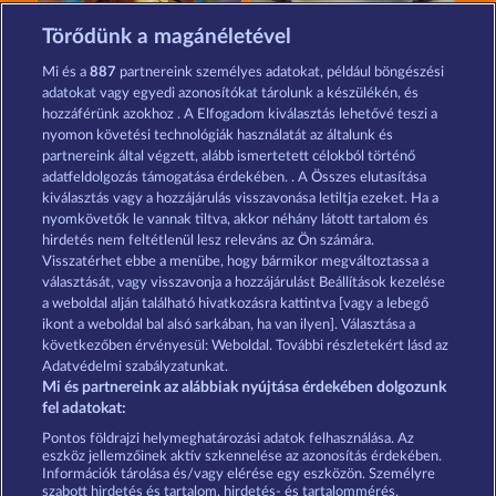
Jack Potter and the Book of Teos
The black Book of Pirates
Törődünk a magánéletével
Mi és a
887
partnereink személyes adatokat, például böngészési
adatokat vagy egyedi azonosítókat tárolunk a készülékén, és
hozzáférünk azokhoz . A Elfogadom kiválasztás lehetővé teszi a
nyomon követési technológiák használatát az általunk és
partnereink által végzett, alább ismertetett célokból történő
adatfeldolgozás támogatása érdekében. . A Összes elutasítása
Palace of Treasures
Jack Potter and the Book of Dynasties
kiválasztás vagy a hozzájárulás visszavonása letiltja ezeket. Ha a
nyomkövetők le vannak tiltva, akkor néhány látott tartalom és
hirdetés nem feltétlenül lesz releváns az Ön számára.
Visszatérhet ebbe a menübe, hogy bármikor megváltoztassa a
Részvételi feltételek
választását, vagy visszavonja a hozzájárulást Beállítások kezelése
a weboldal alján található hivatkozásra kattintva [vagy a lebegő
Adatkezelési tájékoztató
Impresszum
ikont a weboldal bal alsó sarkában, ha van ilyen]. Választása a
következőben érvényesül: Weboldal. További részletekért lásd az
Adatvédelmi szabályzatunkat.
A cég
GYIK
Partnerprogram
Facebook
Mi és partnereink az alábbiak nyújtása érdekében dolgozunk
fel adatokat:
Visszavonási kérelem benyújtása
Pontos földrajzi helymeghatározási adatok felhasználása. Az
eszköz jellemzőinek aktív szkennelése az azonosítás érdekében.
Információk tárolása és/vagy elérése egy eszközön. Személyre
szabott hirdetés és tartalom, hirdetés- és tartalommérés,