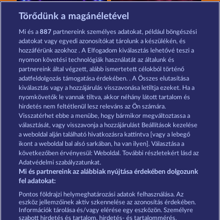
40 Sevens Diamond Treasures
Royal Seven Ultra
Törődünk a magánéletével
Mi és a
887
partnereink személyes adatokat, például böngészési
adatokat vagy egyedi azonosítókat tárolunk a készülékén, és
hozzáférünk azokhoz . A Elfogadom kiválasztás lehetővé teszi a
nyomon követési technológiák használatát az általunk és
partnereink által végzett, alább ismertetett célokból történő
adatfeldolgozás támogatása érdekében. . A Összes elutasítása
3 Golden Cherries
Maaax Diamonds
kiválasztás vagy a hozzájárulás visszavonása letiltja ezeket. Ha a
nyomkövetők le vannak tiltva, akkor néhány látott tartalom és
hirdetés nem feltétlenül lesz releváns az Ön számára.
Visszatérhet ebbe a menübe, hogy bármikor megváltoztassa a
Részvételi feltételek
választását, vagy visszavonja a hozzájárulást Beállítások kezelése
a weboldal alján található hivatkozásra kattintva [vagy a lebegő
Adatkezelési tájékoztató
Impresszum
ikont a weboldal bal alsó sarkában, ha van ilyen]. Választása a
következőben érvényesül: Weboldal. További részletekért lásd az
Adatvédelmi szabályzatunkat.
A cég
GYIK
Partnerprogram
Facebook
Mi és partnereink az alábbiak nyújtása érdekében dolgozunk
fel adatokat:
Visszavonási kérelem benyújtása
Pontos földrajzi helymeghatározási adatok felhasználása. Az
eszköz jellemzőinek aktív szkennelése az azonosítás érdekében.
Információk tárolása és/vagy elérése egy eszközön. Személyre
szabott hirdetés és tartalom, hirdetés- és tartalommérés,