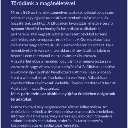
7 Supernova Fruits New Limits
Tower of Power
Törődünk a magánéletével
Mi és a
885
partnereink személyes adatokat, például böngészési
adatokat vagy egyedi azonosítókat tárolunk a készülékén, és
hozzáférünk azokhoz . A Elfogadom kiválasztás lehetővé teszi a
nyomon követési technológiák használatát az általunk és
partnereink által végzett, alább ismertetett célokból történő
adatfeldolgozás támogatása érdekében. . A Összes elutasítása
7 Supernova Fruits
Explodiac RHFP
kiválasztás vagy a hozzájárulás visszavonása letiltja ezeket. Ha a
nyomkövetők le vannak tiltva, akkor néhány látott tartalom és
hirdetés nem feltétlenül lesz releváns az Ön számára.
Visszatérhet ebbe a menübe, hogy bármikor megváltoztassa a
Részvételi feltételek
választását, vagy visszavonja a hozzájárulást Beállítások kezelése
a weboldal alján található hivatkozásra kattintva [vagy a lebegő
Adatkezelési tájékoztató
Impresszum
ikont a weboldal bal alsó sarkában, ha van ilyen]. Választása a
következőben érvényesül: Weboldal. További részletekért lásd az
Adatvédelmi szabályzatunkat.
A cég
GYIK
Partnerprogram
Facebook
Mi és partnereink az alábbiak nyújtása érdekében dolgozunk
fel adatokat:
Visszavonási kérelem benyújtása
Pontos földrajzi helymeghatározási adatok felhasználása. Az
eszköz jellemzőinek aktív szkennelése az azonosítás érdekében.
Információk tárolása és/vagy elérése egy eszközön. Személyre
szabott hirdetés és tartalom, hirdetés- és tartalommérés,
közönségkutatás és szolgáltatásfejlesztés.