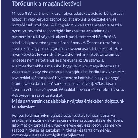
Western Jack
Fort Brave
Törődünk a magánéletével
Mi és a
887
partnereink személyes adatokat, például böngészési
adatokat vagy egyedi azonosítókat tárolunk a készülékén, és
hozzáférünk azokhoz . A Elfogadom kiválasztás lehetővé teszi a
nyomon követési technológiák használatát az általunk és
partnereink által végzett, alább ismertetett célokból történő
adatfeldolgozás támogatása érdekében. . A Összes elutasítása
Robin & his girl
Mallorca Wilds
kiválasztás vagy a hozzájárulás visszavonása letiltja ezeket. Ha a
nyomkövetők le vannak tiltva, akkor néhány látott tartalom és
hirdetés nem feltétlenül lesz releváns az Ön számára.
Visszatérhet ebbe a menübe, hogy bármikor megváltoztassa a
Részvételi feltételek
választását, vagy visszavonja a hozzájárulást Beállítások kezelése
a weboldal alján található hivatkozásra kattintva [vagy a lebegő
Adatkezelési tájékoztató
Impresszum
ikont a weboldal bal alsó sarkában, ha van ilyen]. Választása a
következőben érvényesül: Weboldal. További részletekért lásd az
Adatvédelmi szabályzatunkat.
A cég
GYIK
Partnerprogram
Facebook
Mi és partnereink az alábbiak nyújtása érdekében dolgozunk
fel adatokat:
Visszavonási kérelem benyújtása
Pontos földrajzi helymeghatározási adatok felhasználása. Az
eszköz jellemzőinek aktív szkennelése az azonosítás érdekében.
Információk tárolása és/vagy elérése egy eszközön. Személyre
szabott hirdetés és tartalom, hirdetés- és tartalommérés,
közönségkutatás és szolgáltatásfejlesztés.