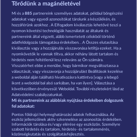
Book of Romeo and Julia
Jack Potter & the Book of Dynasties 6
Törődünk a magánéletével
Mi és a
885
partnereink személyes adatokat, például böngészési
adatokat vagy egyedi azonosítókat tárolunk a készülékén, és
hozzáférünk azokhoz . A Elfogadom kiválasztás lehetővé teszi a
nyomon követési technológiák használatát az általunk és
partnereink által végzett, alább ismertetett célokból történő
adatfeldolgozás támogatása érdekében. . A Összes elutasítása
Balthazar
Books and Bulls
kiválasztás vagy a hozzájárulás visszavonása letiltja ezeket. Ha a
nyomkövetők le vannak tiltva, akkor néhány látott tartalom és
hirdetés nem feltétlenül lesz releváns az Ön számára.
Visszatérhet ebbe a menübe, hogy bármikor megváltoztassa a
Részvételi feltételek
választását, vagy visszavonja a hozzájárulást Beállítások kezelése
a weboldal alján található hivatkozásra kattintva [vagy a lebegő
Adatkezelési tájékoztató
Impresszum
ikont a weboldal bal alsó sarkában, ha van ilyen]. Választása a
következőben érvényesül: Weboldal. További részletekért lásd az
Adatvédelmi szabályzatunkat.
A cég
GYIK
Partnerprogram
Facebook
Mi és partnereink az alábbiak nyújtása érdekében dolgozunk
fel adatokat:
Visszavonási kérelem benyújtása
Pontos földrajzi helymeghatározási adatok felhasználása. Az
eszköz jellemzőinek aktív szkennelése az azonosítás érdekében.
Információk tárolása és/vagy elérése egy eszközön. Személyre
szabott hirdetés és tartalom, hirdetés- és tartalommérés,
közönségkutatás és szolgáltatásfejlesztés.