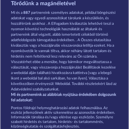
Sticky Diamonds
Total Eclipse
Törődünk a magánéletével
Mi és a
887
partnereink személyes adatokat, például böngészési
adatokat vagy egyedi azonosítókat tárolunk a készülékén, és
hozzáférünk azokhoz . A Elfogadom kiválasztás lehetővé teszi a
nyomon követési technológiák használatát az általunk és
partnereink által végzett, alább ismertetett célokból történő
adatfeldolgozás támogatása érdekében. . A Összes elutasítása
Fancy Fruits
Explodiac RHFP
kiválasztás vagy a hozzájárulás visszavonása letiltja ezeket. Ha a
nyomkövetők le vannak tiltva, akkor néhány látott tartalom és
hirdetés nem feltétlenül lesz releváns az Ön számára.
Visszatérhet ebbe a menübe, hogy bármikor megváltoztassa a
Részvételi feltételek
választását, vagy visszavonja a hozzájárulást Beállítások kezelése
a weboldal alján található hivatkozásra kattintva [vagy a lebegő
Adatkezelési tájékoztató
Impresszum
ikont a weboldal bal alsó sarkában, ha van ilyen]. Választása a
következőben érvényesül: Weboldal. További részletekért lásd az
Adatvédelmi szabályzatunkat.
A cég
GYIK
Partnerprogram
Facebook
Mi és partnereink az alábbiak nyújtása érdekében dolgozunk
fel adatokat:
Visszavonási kérelem benyújtása
Pontos földrajzi helymeghatározási adatok felhasználása. Az
eszköz jellemzőinek aktív szkennelése az azonosítás érdekében.
Információk tárolása és/vagy elérése egy eszközön. Személyre
szabott hirdetés és tartalom, hirdetés- és tartalommérés,
közönségkutatás és szolgáltatásfejlesztés.