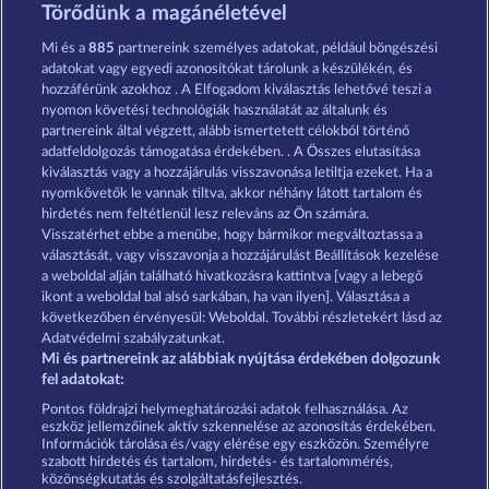
Crystal Ball
Mighty Dragon
Törődünk a magánéletével
Mi és a
885
partnereink személyes adatokat, például böngészési
adatokat vagy egyedi azonosítókat tárolunk a készülékén, és
hozzáférünk azokhoz . A Elfogadom kiválasztás lehetővé teszi a
nyomon követési technológiák használatát az általunk és
partnereink által végzett, alább ismertetett célokból történő
adatfeldolgozás támogatása érdekében. . A Összes elutasítása
Creatures of the Night
Dragonheart The Nibelung Legends
kiválasztás vagy a hozzájárulás visszavonása letiltja ezeket. Ha a
nyomkövetők le vannak tiltva, akkor néhány látott tartalom és
hirdetés nem feltétlenül lesz releváns az Ön számára.
Visszatérhet ebbe a menübe, hogy bármikor megváltoztassa a
Részvételi feltételek
választását, vagy visszavonja a hozzájárulást Beállítások kezelése
a weboldal alján található hivatkozásra kattintva [vagy a lebegő
Adatkezelési tájékoztató
Impresszum
ikont a weboldal bal alsó sarkában, ha van ilyen]. Választása a
következőben érvényesül: Weboldal. További részletekért lásd az
Adatvédelmi szabályzatunkat.
A cég
GYIK
Partnerprogram
Facebook
Mi és partnereink az alábbiak nyújtása érdekében dolgozunk
fel adatokat:
Visszavonási kérelem benyújtása
Pontos földrajzi helymeghatározási adatok felhasználása. Az
eszköz jellemzőinek aktív szkennelése az azonosítás érdekében.
Információk tárolása és/vagy elérése egy eszközön. Személyre
szabott hirdetés és tartalom, hirdetés- és tartalommérés,
közönségkutatás és szolgáltatásfejlesztés.