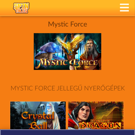
Mystic Force
MYSTIC FORCE JELLEGŰ NYERŐGÉPEK