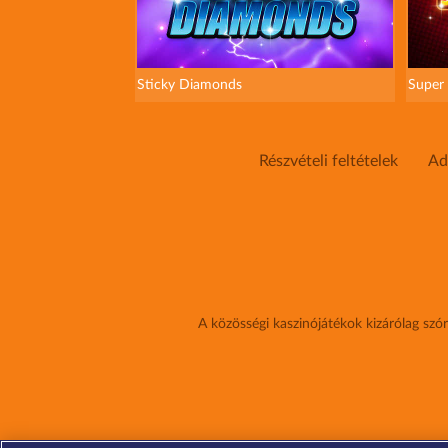
Sticky Diamonds
Super
Részvételi feltételek
Ad
A közösségi kaszinójátékok kizárólag szór