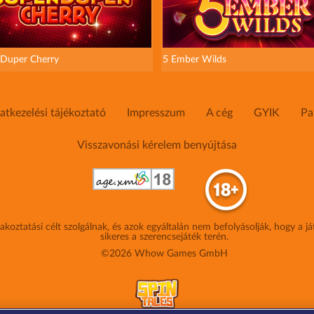
 Duper Cherry
5 Ember Wilds
atkezelési tájékoztató
Impresszum
A cég
GYIK
Pa
Visszavonási kérelem benyújtása
akoztatási célt szolgálnak, és azok egyáltalán nem befolyásolják, hogy a j
sikeres a szerencsejáték terén.
©2026 Whow Games GmbH