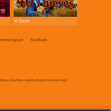
40 Thieves
rtnerprogram
Facebook
átékos a jövőben valódi pénzzel mennyire lesz