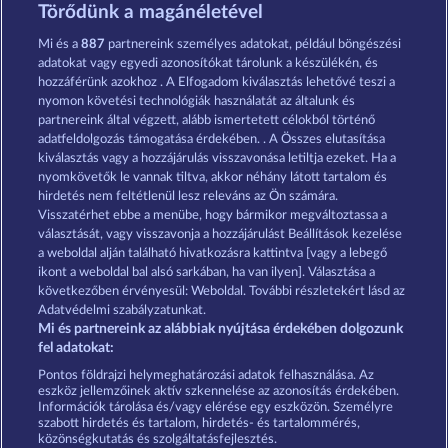
Golden Ei of Moorhuhn
Cutie Cat
Törődünk a magánéletével
Mi és a
887
partnereink személyes adatokat, például böngészési
adatokat vagy egyedi azonosítókat tárolunk a készülékén, és
hozzáférünk azokhoz . A Elfogadom kiválasztás lehetővé teszi a
nyomon követési technológiák használatát az általunk és
partnereink által végzett, alább ismertetett célokból történő
adatfeldolgozás támogatása érdekében. . A Összes elutasítása
Savanna Moon
Night Wolves
kiválasztás vagy a hozzájárulás visszavonása letiltja ezeket. Ha a
nyomkövetők le vannak tiltva, akkor néhány látott tartalom és
hirdetés nem feltétlenül lesz releváns az Ön számára.
Visszatérhet ebbe a menübe, hogy bármikor megváltoztassa a
Részvételi feltételek
választását, vagy visszavonja a hozzájárulást Beállítások kezelése
a weboldal alján található hivatkozásra kattintva [vagy a lebegő
Adatkezelési tájékoztató
Impresszum
ikont a weboldal bal alsó sarkában, ha van ilyen]. Választása a
következőben érvényesül: Weboldal. További részletekért lásd az
Adatvédelmi szabályzatunkat.
A cég
GYIK
Partnerprogram
Facebook
Mi és partnereink az alábbiak nyújtása érdekében dolgozunk
fel adatokat:
Visszavonási kérelem benyújtása
Pontos földrajzi helymeghatározási adatok felhasználása. Az
eszköz jellemzőinek aktív szkennelése az azonosítás érdekében.
Információk tárolása és/vagy elérése egy eszközön. Személyre
szabott hirdetés és tartalom, hirdetés- és tartalommérés,
közönségkutatás és szolgáltatásfejlesztés.