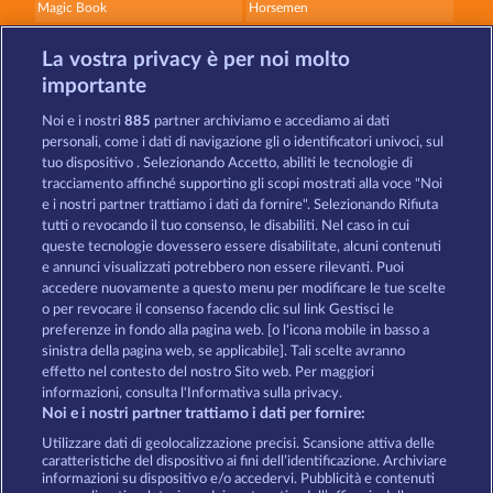
Magic Book
Horsemen
La vostra privacy è per noi molto
importante
Noi e i nostri
885
partner archiviamo e accediamo ai dati
personali, come i dati di navigazione gli o identificatori univoci, sul
tuo dispositivo . Selezionando Accetto, abiliti le tecnologie di
Gates of Persia
Palace of Treasures
tracciamento affinché supportino gli scopi mostrati alla voce "Noi
e i nostri partner trattiamo i dati da fornire". Selezionando Rifiuta
tutti o revocando il tuo consenso, le disabiliti. Nel caso in cui
Termini e condizioni
queste tecnologie dovessero essere disabilitate, alcuni contenuti
e annunci visualizzati potrebbero non essere rilevanti. Puoi
accedere nuovamente a questo menu per modificare le tue scelte
Informativa sulla privacy
Note legali
o per revocare il consenso facendo clic sul link Gestisci le
preferenze in fondo alla pagina web. [o l'icona mobile in basso a
Società
FAQ
Programma di affiliazione
sinistra della pagina web, se applicabile]. Tali scelte avranno
effetto nel contesto del nostro Sito web. Per maggiori
Facebook
informazioni, consulta l'Informativa sulla privacy.
Noi e i nostri partner trattiamo i dati per fornire:
Invia richiesta di recesso
Utilizzare dati di geolocalizzazione precisi. Scansione attiva delle
caratteristiche del dispositivo ai fini dell’identificazione. Archiviare
informazioni su dispositivo e/o accedervi. Pubblicità e contenuti