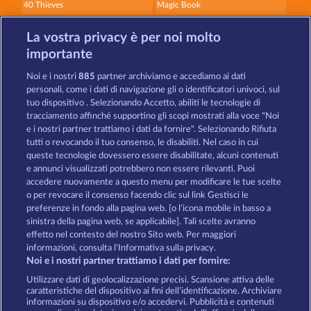
40 Thieves
Magic Book
La vostra privacy è per noi molto
importante
Noi e i nostri
885
partner archiviamo e accediamo ai dati
personali, come i dati di navigazione gli o identificatori univoci, sul
tuo dispositivo . Selezionando Accetto, abiliti le tecnologie di
Magic Book 6
Palace of Treasures
tracciamento affinché supportino gli scopi mostrati alla voce "Noi
e i nostri partner trattiamo i dati da fornire". Selezionando Rifiuta
tutti o revocando il tuo consenso, le disabiliti. Nel caso in cui
Termini e condizioni
queste tecnologie dovessero essere disabilitate, alcuni contenuti
e annunci visualizzati potrebbero non essere rilevanti. Puoi
accedere nuovamente a questo menu per modificare le tue scelte
Informativa sulla privacy
Note legali
o per revocare il consenso facendo clic sul link Gestisci le
preferenze in fondo alla pagina web. [o l'icona mobile in basso a
Società
FAQ
Programma di affiliazione
sinistra della pagina web, se applicabile]. Tali scelte avranno
effetto nel contesto del nostro Sito web. Per maggiori
Facebook
informazioni, consulta l'Informativa sulla privacy.
Noi e i nostri partner trattiamo i dati per fornire:
Invia richiesta di recesso
Utilizzare dati di geolocalizzazione precisi. Scansione attiva delle
caratteristiche del dispositivo ai fini dell’identificazione. Archiviare
informazioni su dispositivo e/o accedervi. Pubblicità e contenuti