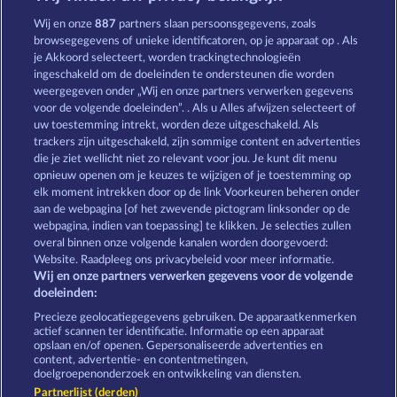
Majestic King
Wild Rapa Nui
Wij en onze
887
partners slaan persoonsgegevens, zoals
browsegegevens of unieke identificatoren, op je apparaat op . Als
je Akkoord selecteert, worden trackingtechnologieën
ingeschakeld om de doeleinden te ondersteunen die worden
weergegeven onder „Wij en onze partners verwerken gegevens
voor de volgende doeleinden”. . Als u Alles afwijzen selecteert of
uw toestemming intrekt, worden deze uitgeschakeld. Als
Beautiful Nature
Golden Ei of Moorhuhn
trackers zijn uitgeschakeld, zijn sommige content en advertenties
die je ziet wellicht niet zo relevant voor jou. Je kunt dit menu
opnieuw openen om je keuzes te wijzigen of je toestemming op
elk moment intrekken door op de link Voorkeuren beheren onder
Algemene voorwaarden
Privacyverklaring
aan de webpagina [of het zwevende pictogram linksonder op de
webpagina, indien van toepassing] te klikken. Je selecties zullen
Colofon
Bedrijf
FAQ
overal binnen onze volgende kanalen worden doorgevoerd:
Website. Raadpleeg ons privacybeleid voor meer informatie.
Wij en onze partners verwerken gegevens voor de volgende
Partnerprogramma
Facebook
doeleinden:
Terugbetalingsverzoek indienen
Precieze geolocatiegegevens gebruiken. De apparaatkenmerken
actief scannen ter identificatie. Informatie op een apparaat
opslaan en/of openen. Gepersonaliseerde advertenties en
content, advertentie- en contentmetingen,
doelgroepenonderzoek en ontwikkeling van diensten.
Partnerlijst (derden)