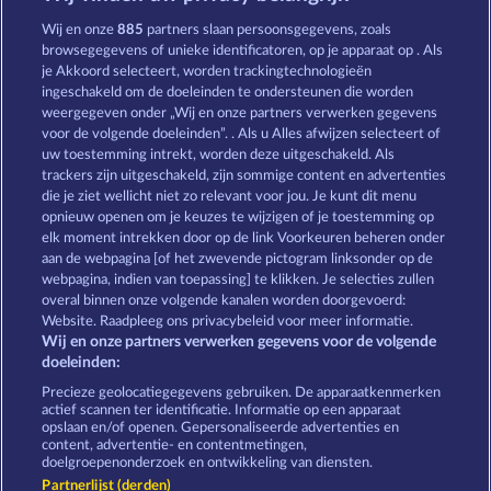
Black Beauty
Wild Rapa Nui
Wij en onze
885
partners slaan persoonsgegevens, zoals
browsegegevens of unieke identificatoren, op je apparaat op . Als
je Akkoord selecteert, worden trackingtechnologieën
ingeschakeld om de doeleinden te ondersteunen die worden
weergegeven onder „Wij en onze partners verwerken gegevens
voor de volgende doeleinden”. . Als u Alles afwijzen selecteert of
uw toestemming intrekt, worden deze uitgeschakeld. Als
Savanna Moon
King of the Jungle
trackers zijn uitgeschakeld, zijn sommige content en advertenties
die je ziet wellicht niet zo relevant voor jou. Je kunt dit menu
opnieuw openen om je keuzes te wijzigen of je toestemming op
elk moment intrekken door op de link Voorkeuren beheren onder
Algemene voorwaarden
Privacyverklaring
aan de webpagina [of het zwevende pictogram linksonder op de
webpagina, indien van toepassing] te klikken. Je selecties zullen
Colofon
Bedrijf
FAQ
overal binnen onze volgende kanalen worden doorgevoerd:
Website. Raadpleeg ons privacybeleid voor meer informatie.
Wij en onze partners verwerken gegevens voor de volgende
Partnerprogramma
Facebook
doeleinden:
Terugbetalingsverzoek indienen
Precieze geolocatiegegevens gebruiken. De apparaatkenmerken
actief scannen ter identificatie. Informatie op een apparaat
opslaan en/of openen. Gepersonaliseerde advertenties en
content, advertentie- en contentmetingen,
doelgroepenonderzoek en ontwikkeling van diensten.
Partnerlijst (derden)