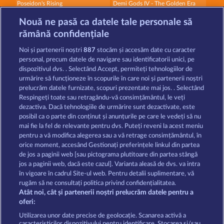
Poseidon's Rising
Demi Gods IV - The Golden Era
Nouă ne pasă ca datele tale personale să
rămână confidențiale
Noi și partenerii noștri
887
stocăm și accesăm date cu caracter
personal, precum datele de navigare sau identificatorii unici, pe
dispozitivul dvs. . Selectând Accept, permiteți tehnologiilor de
Demi Gods V
Medusa's Lair
urmărire să funcționeze în scopurile în care noi și partenerii noștri
prelucrăm datele furnizate, scopuri prezentate mai jos. . Selectând
Respingeți toate sau retragându-vă consimțământul, le veți
dezactiva. Dacă tehnologiile de urmărire sunt dezactivate, este
Termeni și condiții
posibil ca o parte din conținut și anunțurile pe care le vedeți să nu
mai fie la fel de relevante pentru dvs. Puteți reveni la acest meniu
Declarație de confidențialitate
pentru a vă modifica alegerea sau a vă retrage consimțământul, în
orice moment, accesând Gestionați preferințele linkul din partea
de jos a paginii web [sau pictograma plutitoare din partea stângă
Asistență tehnică
Firmă
jos a paginii web, dacă este cazul]. Varianta aleasă de dvs. va intra
în vigoare în cadrul Site-ul web. Pentru detalii suplimentare, vă
Întrebări frecvente
Program de afiliere
rugăm să ne consultați politica privind confidențialitatea.
Atât noi, cât și partenerii noștri prelucrăm datele pentru a
Facebook
oferi:
Utilizarea unor date precise de geolocație. Scanarea activă a
caracteristicilor dispozitivului pentru identificare. Stocarea și/sau