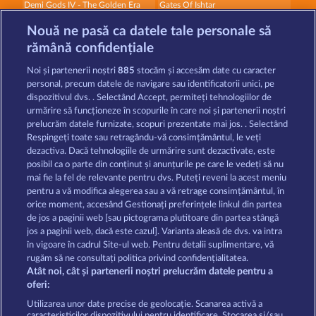
Demi Gods IV - The Golden Era
Gates Of Ishtar
Nouă ne pasă ca datele tale personale să
rămână confidențiale
Noi și partenerii noștri
885
stocăm și accesăm date cu caracter
personal, precum datele de navigare sau identificatorii unici, pe
dispozitivul dvs. . Selectând Accept, permiteți tehnologiilor de
Poseidon's Rising
The Guardian God: Heimdall's Horn
urmărire să funcționeze în scopurile în care noi și partenerii noștri
prelucrăm datele furnizate, scopuri prezentate mai jos. . Selectând
Respingeți toate sau retragându-vă consimțământul, le veți
dezactiva. Dacă tehnologiile de urmărire sunt dezactivate, este
Termeni și condiții
posibil ca o parte din conținut și anunțurile pe care le vedeți să nu
mai fie la fel de relevante pentru dvs. Puteți reveni la acest meniu
Declarație de confidențialitate
pentru a vă modifica alegerea sau a vă retrage consimțământul, în
orice moment, accesând Gestionați preferințele linkul din partea
de jos a paginii web [sau pictograma plutitoare din partea stângă
Asistență tehnică
Firmă
jos a paginii web, dacă este cazul]. Varianta aleasă de dvs. va intra
în vigoare în cadrul Site-ul web. Pentru detalii suplimentare, vă
Întrebări frecvente
Program de afiliere
rugăm să ne consultați politica privind confidențialitatea.
Atât noi, cât și partenerii noștri prelucrăm datele pentru a
Facebook
oferi:
Utilizarea unor date precise de geolocație. Scanarea activă a
caracteristicilor dispozitivului pentru identificare. Stocarea și/sau