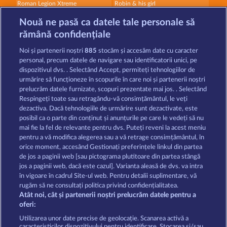
Roman Legion Xtreme
Robin & his girl
Nouă ne pasă ca datele tale personale să
rămână confidențiale
Noi și partenerii noștri
885
stocăm și accesăm date cu caracter
personal, precum datele de navigare sau identificatorii unici, pe
dispozitivul dvs. . Selectând Accept, permiteți tehnologiilor de
Mallorca Wilds
Roman Legion
urmărire să funcționeze în scopurile în care noi și partenerii noștri
prelucrăm datele furnizate, scopuri prezentate mai jos. . Selectând
Respingeți toate sau retragându-vă consimțământul, le veți
dezactiva. Dacă tehnologiile de urmărire sunt dezactivate, este
Termeni și condiții
posibil ca o parte din conținut și anunțurile pe care le vedeți să nu
mai fie la fel de relevante pentru dvs. Puteți reveni la acest meniu
Declarație de confidențialitate
pentru a vă modifica alegerea sau a vă retrage consimțământul, în
orice moment, accesând Gestionați preferințele linkul din partea
de jos a paginii web [sau pictograma plutitoare din partea stângă
Asistență tehnică
Firmă
jos a paginii web, dacă este cazul]. Varianta aleasă de dvs. va intra
în vigoare în cadrul Site-ul web. Pentru detalii suplimentare, vă
Întrebări frecvente
Program de afiliere
rugăm să ne consultați politica privind confidențialitatea.
Atât noi, cât și partenerii noștri prelucrăm datele pentru a
Facebook
oferi:
Utilizarea unor date precise de geolocație. Scanarea activă a
caracteristicilor dispozitivului pentru identificare. Stocarea și/sau