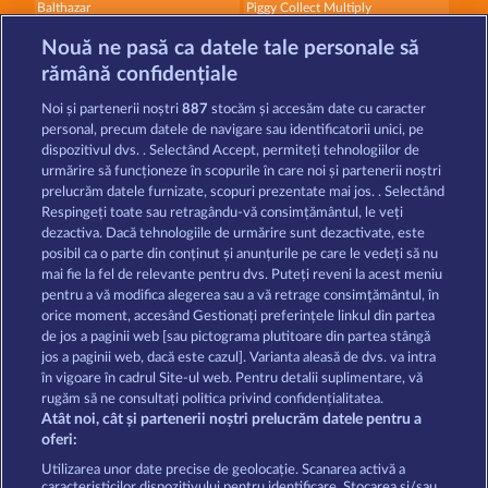
Balthazar
Piggy Collect Multiply
Nouă ne pasă ca datele tale personale să
rămână confidențiale
Noi și partenerii noștri
887
stocăm și accesăm date cu caracter
personal, precum datele de navigare sau identificatorii unici, pe
dispozitivul dvs. . Selectând Accept, permiteți tehnologiilor de
Robin & his girl
Fort Brave
urmărire să funcționeze în scopurile în care noi și partenerii noștri
prelucrăm datele furnizate, scopuri prezentate mai jos. . Selectând
Respingeți toate sau retragându-vă consimțământul, le veți
dezactiva. Dacă tehnologiile de urmărire sunt dezactivate, este
Termeni și condiții
posibil ca o parte din conținut și anunțurile pe care le vedeți să nu
mai fie la fel de relevante pentru dvs. Puteți reveni la acest meniu
Declarație de confidențialitate
pentru a vă modifica alegerea sau a vă retrage consimțământul, în
orice moment, accesând Gestionați preferințele linkul din partea
de jos a paginii web [sau pictograma plutitoare din partea stângă
Asistență tehnică
Firmă
jos a paginii web, dacă este cazul]. Varianta aleasă de dvs. va intra
în vigoare în cadrul Site-ul web. Pentru detalii suplimentare, vă
Întrebări frecvente
Program de afiliere
rugăm să ne consultați politica privind confidențialitatea.
Atât noi, cât și partenerii noștri prelucrăm datele pentru a
Facebook
oferi:
Utilizarea unor date precise de geolocație. Scanarea activă a
caracteristicilor dispozitivului pentru identificare. Stocarea și/sau