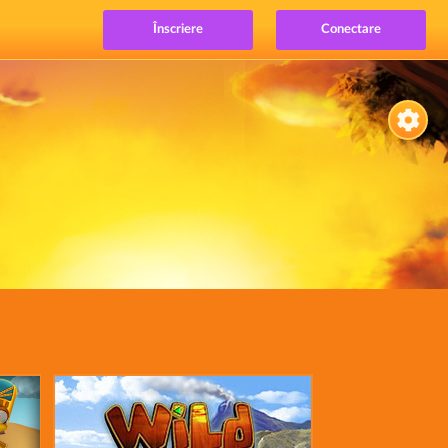
Înscriere
Conectare