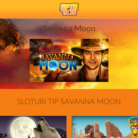
Savanna Moon
SLOTURI TIP SAVANNA MOON