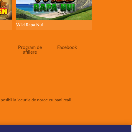
Wild Rapa Nui
Program de
Facebook
afiliere
posibil la jocurile de noroc cu bani reali.