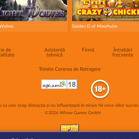
 Wolves
Golden Ei of Moorhuhn
ie de
Asistență
Firmă
Întrebări
alitate
tehnică
frecvente
Trimite Cererea de Retragere
 ca unic scop distracția și nu influențează în niciun fel orice viitor succes 
©2026 Whow Games GmbH