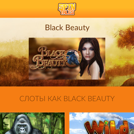
Black Beauty
СЛОТЫ КАК BLACK BEAUTY