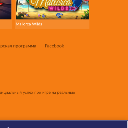
Mallorca Wilds
рская программа
Facebook
енциальный успех при игре на реальные