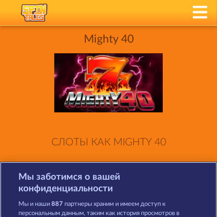
Mighty 40
СЛОТЫ КАК MIGHTY 40
Мы заботимся о вашей
конфиденциальности
Мы и наши
887
партнеры храним и имеем доступ к
персональным данным, таким как история просмотров в