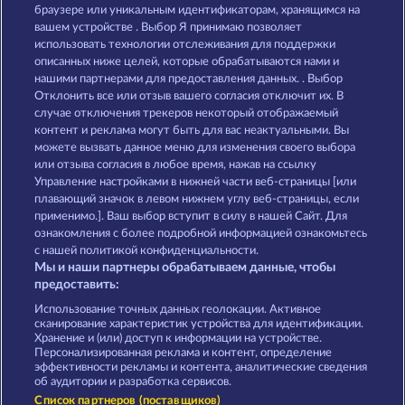
Tower of Power
Juicy Jester
браузере или уникальным идентификаторам, хранящимся на
вашем устройстве . Выбор Я принимаю позволяет
использовать технологии отслеживания для поддержки
описанных ниже целей, которые обрабатываются нами и
нашими партнерами для предоставления данных. . Выбор
Отклонить все или отзыв вашего согласия отключит их. В
случае отключения трекеров некоторый отображаемый
контент и реклама могут быть для вас неактуальными. Вы
40 Sevens
Super Duper Cherry
можете вызвать данное меню для изменения своего выбора
или отзыва согласия в любое время, нажав на ссылку
Управление настройками в нижней части веб-страницы [или
плавающий значок в левом нижнем углу веб-страницы, если
Правила
КОНФИДЕНЦИАЛЬНОСТЬ
применимо.]. Ваш выбор вступит в силу в нашей Сайт. Для
ознакомления с более подробной информацией ознакомьтесь
О компании
Компания
ЧаВо
с нашей политикой конфиденциальности.
Мы и наши партнеры обрабатываем данные, чтобы
Партнерская программа
Facebook
предоставить:
Использование точных данных геолокации. Активное
Отправить Запрос об Отказе
сканирование характеристик устройства для идентификации.
Хранение и (или) доступ к информации на устройстве.
Персонализированная реклама и контент, определение
эффективности рекламы и контента, аналитические сведения
об аудитории и разработка сервисов.
Список партнеров (поставщиков)