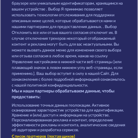
Gates of Persia
40 Thieves
браузере или уникальным идентификаторам, хранящимся на
вашем устройстве . Выбор Я принимаю позволяет
использовать технологии отслеживания для поддержки
описанных ниже целей, которые обрабатываются нами и
нашими партнерами для предоставления данных. . Выбор
Отклонить все или отзыв вашего согласия отключит их. В
случае отключения трекеров некоторый отображаемый
контент и реклама могут быть для вас неактуальными. Вы
Magic Book 6
Horsemen
можете вызвать данное меню для изменения своего выбора
или отзыва согласия в любое время, нажав на ссылку
Управление настройками в нижней части веб-страницы [или
плавающий значок в левом нижнем углу веб-страницы, если
Правила
КОНФИДЕНЦИАЛЬНОСТЬ
применимо.]. Ваш выбор вступит в силу в нашей Сайт. Для
ознакомления с более подробной информацией ознакомьтесь
О компании
Компания
ЧаВо
с нашей политикой конфиденциальности.
Мы и наши партнеры обрабатываем данные, чтобы
Партнерская программа
Facebook
предоставить:
Использование точных данных геолокации. Активное
Отправить Запрос об Отказе
сканирование характеристик устройства для идентификации.
Хранение и (или) доступ к информации на устройстве.
Персонализированная реклама и контент, определение
эффективности рекламы и контента, аналитические сведения
об аудитории и разработка сервисов.
Список партнеров (поставщиков)