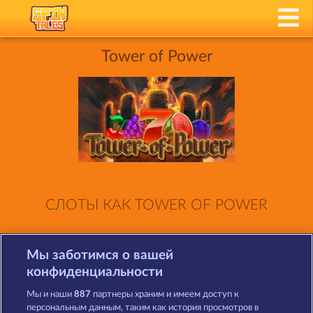
Tower of Power
СЛОТЫ КАК TOWER OF POWER
Мы заботимся о вашей
конфиденциальности
Мы и наши
887
партнеры храним и имеем доступ к
персональным данным, таким как история просмотров в