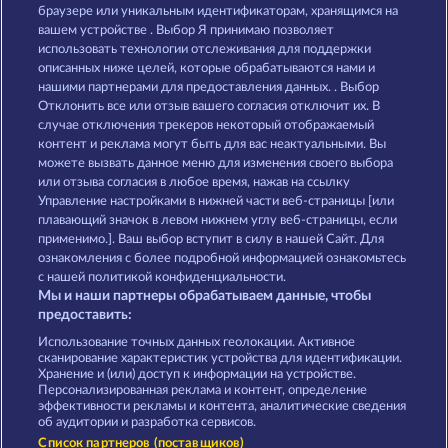
Maaax Diamonds
Royal Seven Ultra
браузере или уникальным идентификаторам, хранящимся на
вашем устройстве . Выбор Я принимаю позволяет
использовать технологии отслеживания для поддержки
описанных ниже целей, которые обрабатываются нами и
нашими партнерами для предоставления данных. . Выбор
Отклонить все или отзыв вашего согласия отключит их. В
случае отключения трекеров некоторый отображаемый
контент и реклама могут быть для вас неактуальными. Вы
Mighty 40
Royal Seven
можете вызвать данное меню для изменения своего выбора
или отзыва согласия в любое время, нажав на ссылку
Управление настройками в нижней части веб-страницы [или
плавающий значок в левом нижнем углу веб-страницы, если
Правила
КОНФИДЕНЦИАЛЬНОСТЬ
применимо.]. Ваш выбор вступит в силу в нашей Сайт. Для
ознакомления с более подробной информацией ознакомьтесь
О компании
Компания
ЧаВо
с нашей политикой конфиденциальности.
Мы и наши партнеры обрабатываем данные, чтобы
Партнерская программа
Facebook
предоставить:
Использование точных данных геолокации. Активное
Отправить Запрос об Отказе
сканирование характеристик устройства для идентификации.
Хранение и (или) доступ к информации на устройстве.
Персонализированная реклама и контент, определение
эффективности рекламы и контента, аналитические сведения
об аудитории и разработка сервисов.
Список партнеров (поставщиков)