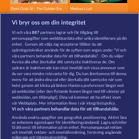
Demi Gods IV - The Golden Era
Medusa's Lair
Vi bryr oss om din integritet
Vi och våra
887
partners lagrar och får tillgång till
personuppgifter som webbläsardata eller unika identifierare på din
enhet . Genom att välja Jag accepterar tillåter du att
spårningstekniker används för de syften som anges under ”Vi och
Gates Of Ishtar
Poseidon's Rising
våra partners behandlar data för att tillhandahålla”. . Om du väljer
Avvisa alla eller återkallar ditt samtycke inaktiveras de. Om
spårare är inaktiverade kan visst innehåll och vissa annonser som
du ser vara mindre relevanta för dig. Du kan återkomma till denna
Användarvillkor
Sekretesspolicy
Avtryck
meny för att ändra dina val eller återkalla ditt samtycke när som
helst genom att klicka på länken Hantera preferenser längst ned
Om Företaget
FAQ
Partnerprogram
på webbsidan [eller den flytande ikonen längst ned till vänster på
webbsidan, om tillämpligt]. Dina val kommer att ha effekt inom
Facebook
vår Webbplats. Mer information finns i vår integritetspolicy.
Vi och våra partners behandlar data för att tillhandahålla:
Skicka in en begäran om att ångra köpet
Använda exakta uppgifter om geografisk positionering. Aktivt läsa
av enhetens egenskaper för identifieringsändamål. Lagra och/eller
få åtkomst till information på en enhet. Personanpassad reklam
och innehåll, reklam- och innehållsmätning, forskning angående
målgrupp och tjänsteutveckling.