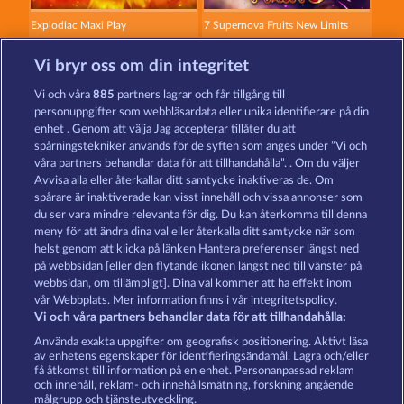
Explodiac Maxi Play
7 Supernova Fruits New Limits
Vi bryr oss om din integritet
Vi och våra
885
partners lagrar och får tillgång till
personuppgifter som webbläsardata eller unika identifierare på din
enhet . Genom att välja Jag accepterar tillåter du att
spårningstekniker används för de syften som anges under ”Vi och
40 Sevens
Wild Rubies
våra partners behandlar data för att tillhandahålla”. . Om du väljer
Avvisa alla eller återkallar ditt samtycke inaktiveras de. Om
spårare är inaktiverade kan visst innehåll och vissa annonser som
du ser vara mindre relevanta för dig. Du kan återkomma till denna
Användarvillkor
Sekretesspolicy
Avtryck
meny för att ändra dina val eller återkalla ditt samtycke när som
helst genom att klicka på länken Hantera preferenser längst ned
Om Företaget
FAQ
Partnerprogram
på webbsidan [eller den flytande ikonen längst ned till vänster på
webbsidan, om tillämpligt]. Dina val kommer att ha effekt inom
Facebook
vår Webbplats. Mer information finns i vår integritetspolicy.
Vi och våra partners behandlar data för att tillhandahålla:
Skicka in en begäran om att ångra köpet
Använda exakta uppgifter om geografisk positionering. Aktivt läsa
av enhetens egenskaper för identifieringsändamål. Lagra och/eller
få åtkomst till information på en enhet. Personanpassad reklam
och innehåll, reklam- och innehållsmätning, forskning angående
målgrupp och tjänsteutveckling.