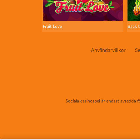
Fruit Love
Back t
Användarvillkor
Se
Sociala casinospel är endast avsedda f