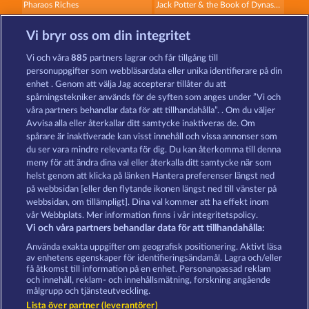
Pharaos Riches
Jack Potter & the Book of Dynasties 6
Vi bryr oss om din integritet
Vi och våra
885
partners lagrar och får tillgång till
personuppgifter som webbläsardata eller unika identifierare på din
enhet . Genom att välja Jag accepterar tillåter du att
spårningstekniker används för de syften som anges under ”Vi och
Jack Potter and the Book of Dynasties
Jack Potter and the Book of Teos
våra partners behandlar data för att tillhandahålla”. . Om du väljer
Avvisa alla eller återkallar ditt samtycke inaktiveras de. Om
spårare är inaktiverade kan visst innehåll och vissa annonser som
du ser vara mindre relevanta för dig. Du kan återkomma till denna
Användarvillkor
Sekretesspolicy
Avtryck
meny för att ändra dina val eller återkalla ditt samtycke när som
helst genom att klicka på länken Hantera preferenser längst ned
Om Företaget
FAQ
Partnerprogram
på webbsidan [eller den flytande ikonen längst ned till vänster på
webbsidan, om tillämpligt]. Dina val kommer att ha effekt inom
Facebook
vår Webbplats. Mer information finns i vår integritetspolicy.
Vi och våra partners behandlar data för att tillhandahålla:
Skicka in en begäran om att ångra köpet
Använda exakta uppgifter om geografisk positionering. Aktivt läsa
av enhetens egenskaper för identifieringsändamål. Lagra och/eller
få åtkomst till information på en enhet. Personanpassad reklam
och innehåll, reklam- och innehållsmätning, forskning angående
målgrupp och tjänsteutveckling.
Lista över partner (leverantörer)