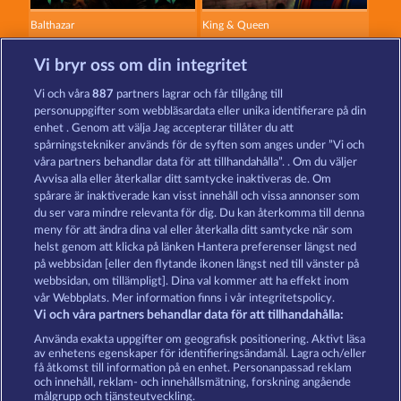
Balthazar
King & Queen
Vi bryr oss om din integritet
Vi och våra
887
partners lagrar och får tillgång till
personuppgifter som webbläsardata eller unika identifierare på din
enhet . Genom att välja Jag accepterar tillåter du att
spårningstekniker används för de syften som anges under ”Vi och
Roman Legion Xtreme
Fort Brave
våra partners behandlar data för att tillhandahålla”. . Om du väljer
Avvisa alla eller återkallar ditt samtycke inaktiveras de. Om
spårare är inaktiverade kan visst innehåll och vissa annonser som
du ser vara mindre relevanta för dig. Du kan återkomma till denna
Användarvillkor
Sekretesspolicy
Avtryck
meny för att ändra dina val eller återkalla ditt samtycke när som
helst genom att klicka på länken Hantera preferenser längst ned
Om Företaget
FAQ
Partnerprogram
på webbsidan [eller den flytande ikonen längst ned till vänster på
webbsidan, om tillämpligt]. Dina val kommer att ha effekt inom
Facebook
vår Webbplats. Mer information finns i vår integritetspolicy.
Vi och våra partners behandlar data för att tillhandahålla:
Skicka in en begäran om att ångra köpet
Använda exakta uppgifter om geografisk positionering. Aktivt läsa
av enhetens egenskaper för identifieringsändamål. Lagra och/eller
få åtkomst till information på en enhet. Personanpassad reklam
och innehåll, reklam- och innehållsmätning, forskning angående
målgrupp och tjänsteutveckling.