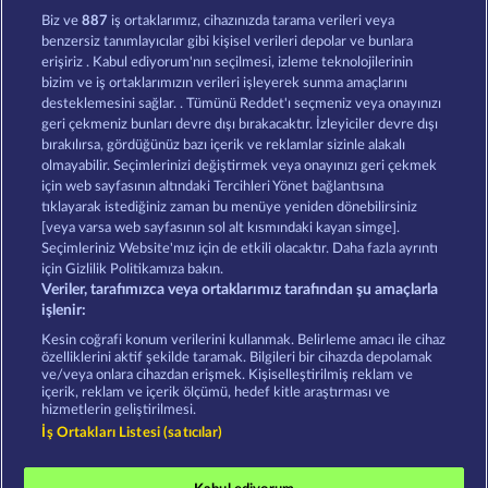
Savanna Moon
Golden Ei of Moorhuhn
Biz ve
887
iş ortaklarımız, cihazınızda tarama verileri veya
benzersiz tanımlayıcılar gibi kişisel verileri depolar ve bunlara
erişiriz . Kabul ediyorum'nın seçilmesi, izleme teknolojilerinin
bizim ve iş ortaklarımızın verileri işleyerek sunma amaçlarını
desteklemesini sağlar. . Tümünü Reddet'ı seçmeniz veya onayınızı
geri çekmeniz bunları devre dışı bırakacaktır. İzleyiciler devre dışı
bırakılırsa, gördüğünüz bazı içerik ve reklamlar sizinle alakalı
olmayabilir. Seçimlerinizi değiştirmek veya onayınızı geri çekmek
Night Wolves
Atlantic Wilds
için web sayfasının altındaki Tercihleri Yönet bağlantısına
tıklayarak istediğiniz zaman bu menüye yeniden dönebilirsiniz
[veya varsa web sayfasının sol alt kısmındaki kayan simge].
Hüküm ve Koşullar
Gizlilik Beyanı
Künye
Seçimleriniz Website'mız için de etkili olacaktır. Daha fazla ayrıntı
için Gizlilik Politikamıza bakın.
Veriler, tarafımızca veya ortaklarımız tarafından şu amaçlarla
Şirket
SSS
Ortaklık programı
Facebook
işlenir:
İptal talebini gönder
Kesin coğrafi konum verilerini kullanmak. Belirleme amacı ile cihaz
özelliklerini aktif şekilde taramak. Bilgileri bir cihazda depolamak
ve/veya onlara cihazdan erişmek. Kişiselleştirilmiş reklam ve
içerik, reklam ve içerik ölçümü, hedef kitle araştırması ve
hizmetlerin geliştirilmesi.
İş Ortakları Listesi (satıcılar)
Sosyal casino oyunları sadece eğlence amaçlıdır ve
gerçek parayla oynanan kumar oyunlarında